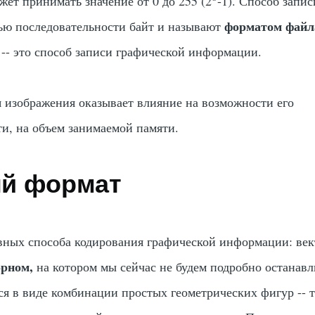
жет принимать значение от 0 до 255 (2
-1). Способ запис
форматом файл
ю последовательности байт и называют
-- это способ записи графической информации.
 изображения оказывает влияние на возможности его
ти, на объем занимаемой памяти.
й формат
вных способа кодирования графической информации: ве
орном,
на котором мы сейчас не будем подробно останавл
ся в виде комбинации простых геометрических фигур -- т