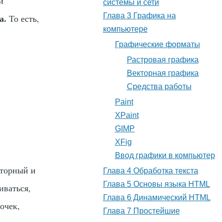
и
системы и сети
Глава 3 Графика на
а.
То есть,
компьютере
Графические форматы
Растровая графика
Векторная графика
Средства работы
Paint
XPaint
GIMP
XFig
Ввод графики в компьютер
кторный и
Глава 4 Обработка текста
Глава 5 Основы языка HTML
иваться,
Глава 6 Динамический HTML
очек,
Глава 7 Простейшие