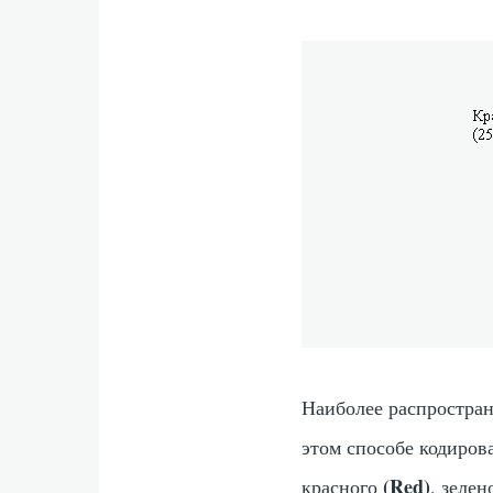
Наиболее распростран
этом способе кодиров
(Red)
красного
, зеле