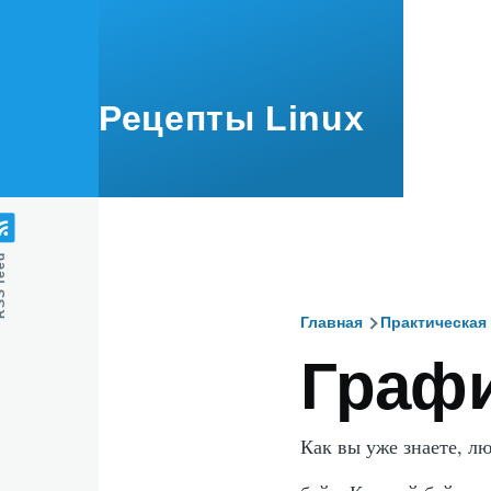
Перейти к основному содержанию
Рецепты Linux
feed
Главная
Практическая
Строка
Граф
навигаци
Как вы уже знаете, л