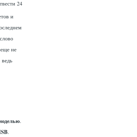
отвести 24
етов и
последнем
 слово
 еще не
 ведь
моделью
.
HSB
.