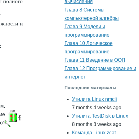
я полного
вычисления
Глава 8 Системы
,
компьютерной алгебры
ужности и
Глава 9 Модели и
программирование
Глава 10 Логическое
х
программирование
Глава 11 Введение в ООП
Глава 12 Программирование и
интернет
Последние материалы
Утилита Linux nmcli
м,
7 months 4 weeks ago
кие
Утилита TestDisk в Linux
от
8 months 3 weeks ago
Команда Linux zcat