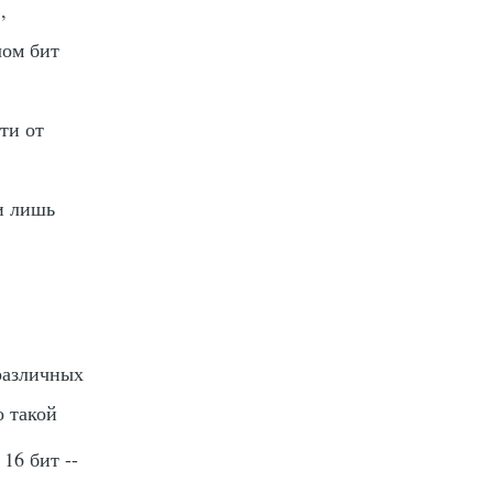
,
лом бит
ти от
ти лишь
м
различных
о такой
16 бит --