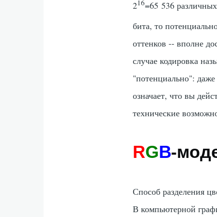
16
2
=65 536 различных
бита, то потенциальн
оттенков -- вполне д
случае кодировка назы
"потенциально": даже 
означает, что вы дейс
технические возможн
R
G
B
-мод
Способ разделения ц
В компьютерной граф