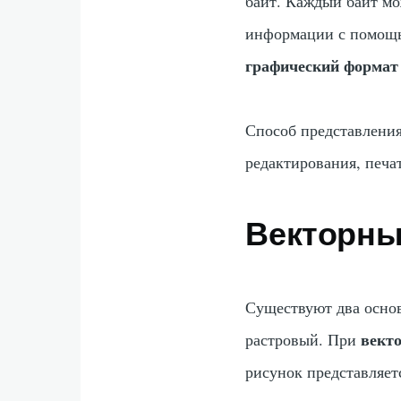
байт. Каждый байт мо
информации с помощь
графический формат
Способ представления
редактирования, печа
Векторны
Существуют два осно
вект
растровый. При
рисунок представляет