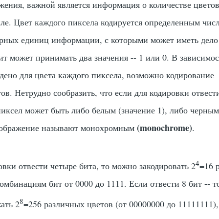
жения, важной является информация о количестве цветов
ле. Цвет каждого пиксела кодируется определенным чис
тарных единиц информации, с которыми может иметь дело
т может принимать два значения -- 1 или 0. В зависимос
едено для цвета каждого пиксела, возможно кодирование
тов. Нетрудно сообразить, что если для кодировки отвес
пиксел может быть либо белым (значение 1), либо черны
(monochrome)
 изображение называют монохромным
.
4
овки отвести четыре бита, то можно закодировать 2
=16 
мбинациям бит от 0000 до 1111. Если отвести 8 бит -- т
8
ать 2
=256 различных цветов (от 00000000 до 11111111), 