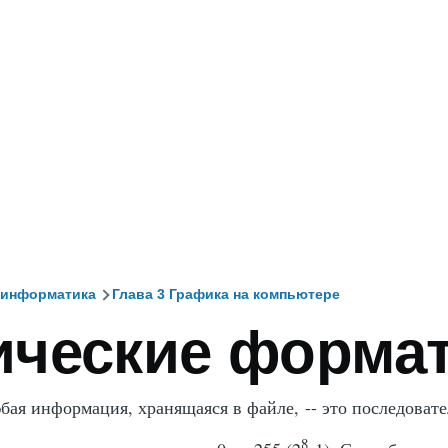
 информатика
Глава 3 Графика на компьютере
ические форма
и
юбая информация, хранящаяся в файле, -- это последоват
8