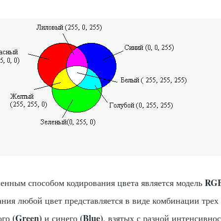
RG
енным способом кодирования цвета является модель
ания любой цвет представляется в виде комбинации трех 
(Green)
(Blue)
ного
и синего
, взятых с разной интенсивно