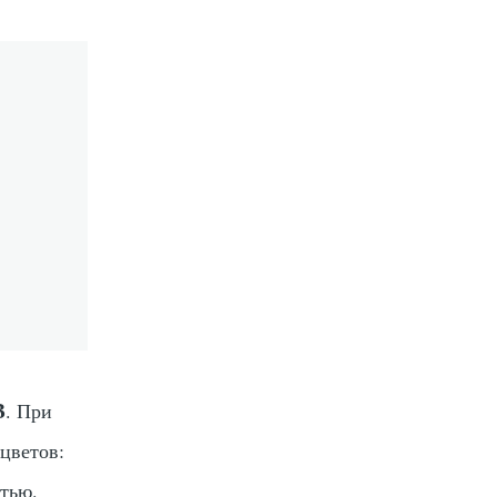
B
. При
цветов:
стью.