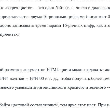
 из трех цветов -- это один байт (т. е. число в диапазоне
 представляется двумя 16-ричными цифрами (числом от 0
удобно записывать тремя парами 16-ричных цифр, как это
кументах.
ой разметки документов HTML цвета можно задавать так:
FFFF, желтый -- FFFF00 и т. д.; чтобы получить более те
инаково уменьшить интенсивности красного и зеленого -
байта цветовой составляющей, тем ярче этот цвет. При 