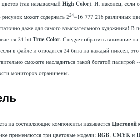
High Color
 цветов (так называемый
). И, наконец, если 
24
о рисунок может содержать 2
=16 777 216 различных цв
остаточно даже для самого взыскательного художника! В 
True Color
вается 24-bit
. Следует обратить внимание на
если в файле и отводится 24 бита на каждый пиксел, это
твительно сможете насладиться такой богатой палитрой --
ости мониторов ограничены.
ель
Цветовой 
вета на составляющие компоненты называется
RGB
CMYK
ике применяются три цветовые модели:
,
и