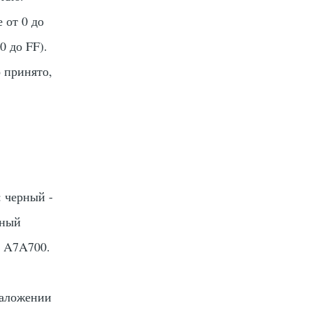
 от 0 до
0 до FF).
 принято,
 черный -
мный
- A7A700.
наложении