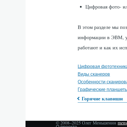
Цифровая фото- ил
В этом разделе мы по
информации в ЭВМ, у
работают и как их исп
Цифровая фототехник
Виды сканеров
Особенности сканиров
Графические планшет
Горячие клавиши
Перекрёс
© 2008–2025 Олег Меньшенин
mens
ссылки
Secondary
О проекте