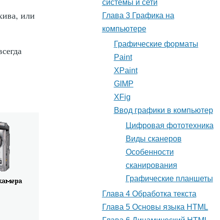
системы и сети
хива, или
Глава 3 Графика на
компьютере
Графические форматы
всегда
Paint
XPaint
GIMP
XFig
Ввод графики в компьютер
Цифровая фототехника
Виды сканеров
Особенности
сканирования
Графические планшеты
Глава 4 Обработка текста
Глава 5 Основы языка HTML