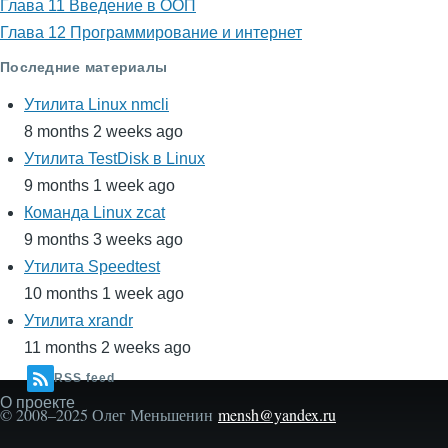
Глава 11 Введение в ООП
Глава 12 Программирование и интернет
Последние материалы
Утилита Linux nmcli
8 months 2 weeks ago
Утилита TestDisk в Linux
9 months 1 week ago
Команда Linux zcat
9 months 3 weeks ago
Утилита Speedtest
10 months 1 week ago
Утилита xrandr
11 months 2 weeks ago
RSS feed
О проекте
Secondary
© 2008–2025 Олег Меньшенин
mensh@yandex.ru
menu