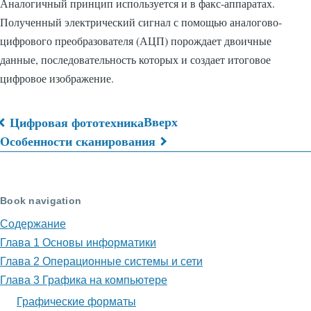
Аналогичный принцип используется и в факс-аппаратах.
Полученный электрический сигнал с помощью аналогово-
цифрового преобразователя (АЦП) порождает двоичные
данные, последовательность которых и создает итоговое
цифровое изображение.
Вверх
Цифровая фототехника
Перекрёстные
Особенности сканирования
ссылки
книги
Book navigation
для
Содержание
Виды
Глава 1 Основы информатики
сканеров
Глава 2 Операционные системы и сети
Глава 3 Графика на компьютере
Графические форматы