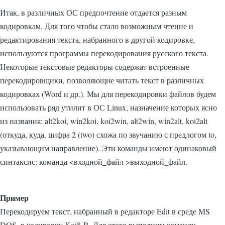
Итак, в различных ОС предпочтение отдается разным
кодировкам. Для того чтобы стало возможным чтение и
редактирования текста, набранного в другой кодировке,
используются программы перекодирования русского текста.
Некоторые текстовые редакторы содержат встроенные
перекодировщики, позволяющие читать текст в различных
кодировках (Word и др.). Мы для перекодировки файлов будем
использовать ряд утилит в ОС Linux, назначение которых ясно
из названия:
alt2koi
,
win2koi
,
koi2win
,
alt2win
,
win2alt
,
koi2alt
(откуда, куда, цифра 2 (two) схожа по звучанию с предлогом to,
указывающим направление). Эти команды имеют одинаковый
синтаксис:
команда <входной_файл >выходной_файл
.
Пример
Перекодируем текст, набранный в редакторе Edit в среде MS
DOS, в кодировку Koi8-R. Для этого выполним команду