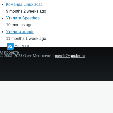
Команда Linux zcat
9 months 2 weeks ago
Утилита Speedtest
10 months ago
Утилита xrandr
11 months 1 week ago
RSS feed
О проекте
Secondary
© 2008–2025 Олег Меньшенин
mensh@yandex.ru
menu