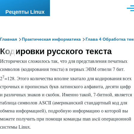
Перейти к основному содержанию
Ме
Рецепты Linux
Строка
Главная
Практическая информатика
Глава 4 Обработка тек
Кодировки русского текста
навигации
Исторически сложилось так, что для представления печатных
символов (кодирования текста) в первых ЭВМ отвели 7 бит.
7
2
=128. Этого количества вполне хватало для кодирования всех
строчных и прописных букв латинского алфавита, десяти цифр
и различных знаков и скобок. Именно такой, 7-битной, является
таблица символов ASCII (американский стандартный код для
обмена информацией), подробную информацию о которой вы
можете получить при помощи команды
man ascii
операционной
системы Linux.