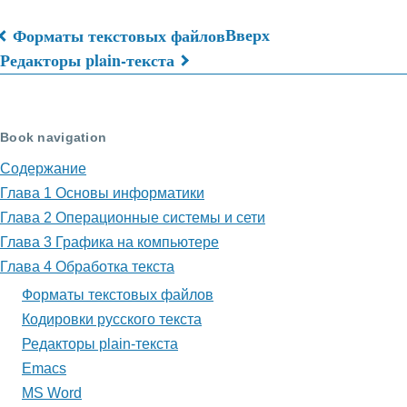
Вверх
Форматы текстовых файлов
Перекрёстные
Редакторы plain-текста
ссылки
книги
Book navigation
для
Содержание
Кодировки
Глава 1 Основы информатики
русского
Глава 2 Операционные системы и сети
Глава 3 Графика на компьютере
текста
Глава 4 Обработка текста
Форматы текстовых файлов
Кодировки русского текста
Редакторы plain-текста
Emacs
MS Word