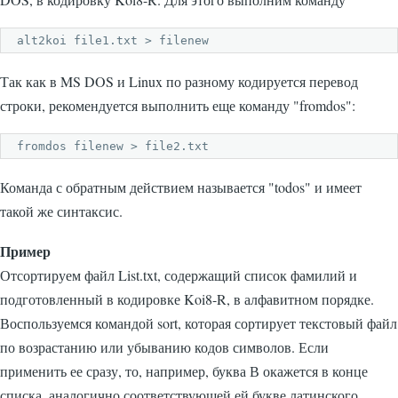
alt2koi file1.txt > filenew
Так как в MS DOS и Linux по разному кодируется перевод
строки, рекомендуется выполнить еще команду
"fromdos"
:
fromdos filenew > file2.txt
Команда с обратным действием называется
"todos"
и имеет
такой же синтаксис.
Пример
Отсортируем файл List.txt, содержащий список фамилий и
подготовленный в кодировке Koi8-R, в алфавитном порядке.
Воспользуемся командой
sort
, которая сортирует текстовый файл
по возрастанию или убыванию кодов символов. Если
применить ее сразу, то, например, буква В окажется в конце
списка, аналогично соответствующей ей букве латинского