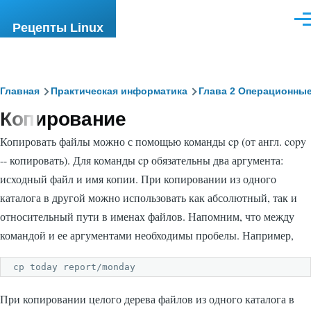
Перейти к основному содержанию
Ме
Рецепты Linux
Строка
Главная
Практическая информатика
Глава 2 Операционные
Копирование
навигации
Копировать файлы можно с помощью команды
cp
(от англ. copy
-- копировать). Для команды
cp
обязательны два аргумента:
исходный файл и имя копии. При копировании из одного
каталога в другой можно использовать как абсолютный, так и
относительный пути в именах файлов. Напомним, что между
командой и ее аргументами необходимы пробелы. Например,
cp today report/monday
При копировании целого дерева файлов из одного каталога в