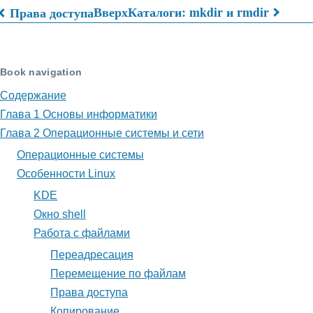
Вверх
Каталоги: mkdir и rmdir
Права доступа
Перекрёстные
ссылки
Book navigation
книги
Содержание
для
Глава 1 Основы информатики
Копирование
Глава 2 Операционные системы и сети
Операционные системы
Особенности Linux
KDE
Окно shell
Работа с файлами
Переадресация
Перемещение по файлам
Права доступа
Копирование