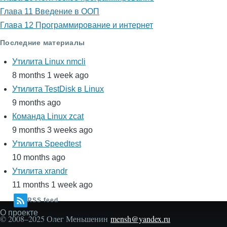
Глава 11 Введение в ООП
Глава 12 Программирование и интернет
Последние материалы
Утилита Linux nmcli
8 months 1 week ago
Утилита TestDisk в Linux
9 months ago
Команда Linux zcat
9 months 3 weeks ago
Утилита Speedtest
10 months ago
Утилита xrandr
11 months 1 week ago
RSS feed
О проекте
Secondary
© 2008–2025 Олег Меньшенин
mensh@yandex.ru
menu