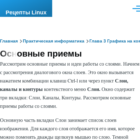
Перейти к основному содержанию
Ме
Рецепты Linux
Строка
Главная
Практическая информатика
Глава 3 Графика на к
Основные приемы
навигации
Рассмотрим основные приемы и идеи работы со слоями. Начнем
с рассмотрения диалогового окна слоев. Это окно вызывается
Слои,
нажатием комбинации клавиш
Ctrl-l
или через пункт
каналы и контуры
Слои.
контекстного меню
Окно содержит
три вкладки: Слои, Каналы, Контуры. Рассмотрим основные
приемы работы со слоями.
Основную часть вкладки Слои занимает список слоев
изображения. Для каждого слоя отображается его имя, которое
можно поменять дважды щелкнув мышью по слою. Темной